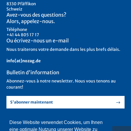
8330 Pfäffikon
Schweiz
Avez-vous des questions?
Alors, appelez-nous.
Téléphone
+41 44 805 17 17
Ou écrivez-nous un e-mail
Nous traiterons votre demande dans les plus brefs délais.
info[at]nozag.de
Bulletin d'information
Abonnez-vous à notre newsletter. Nous vous tenons au
courant!
S'abonner maintenant
Diese Website verwendet Cookies, um Ihnen
eine optimale Nutzung unserer Website zu
© 2018 Nozag AG – All Rights Reserved.