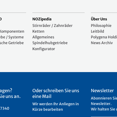
D
NOZipedia
Über Uns
Stirnräder / Zahnräder
Philosophie
e Komponenten
Ketten
Leitbild
ebe / Systeme
Allgemeines
Polygena Hold
sche Getriebe
Spindelhubgetriebe
News Archiv
Konfigurator
ragen?
Oder schreiben Sie uns
Newsletter
ie uns an.
eine Mail
Abonnieren Si
Newsletter.
Wir werden Ihr Anliegen in
 7340
Wir halten Sie 
Kürze bearbeiten