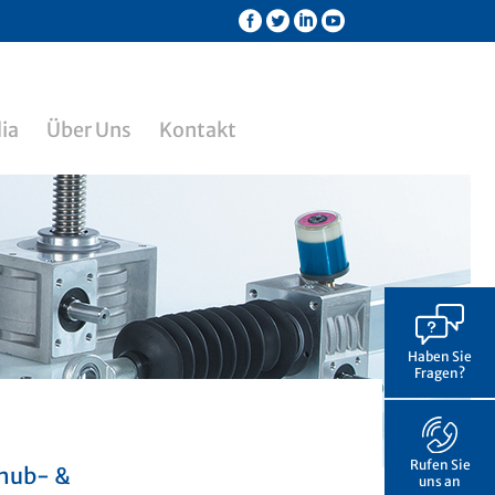
ia
Über Uns
Kontakt
Haben Sie
Fragen?
Rufen Sie
lhub- &
uns an