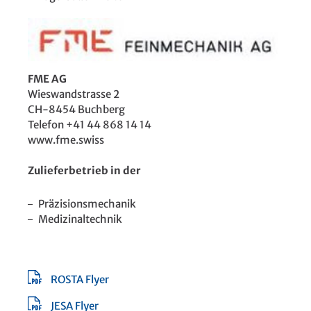
FME AG
Wieswandstrasse 2
CH-8454 Buchberg
Telefon +41 44 868 14 14
www.fme.swiss
Zulieferbetrieb in der
Präzisionsmechanik
Medizinaltechnik
ROSTA Flyer
JESA Flyer